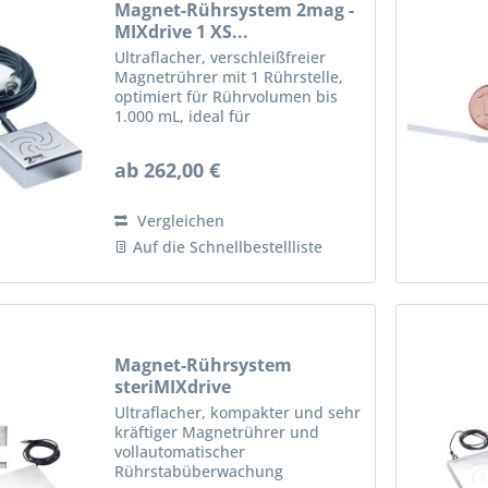
Magnet-Rührsystem 2mag -
MIXdrive 1 XS...
Ultraflacher, verschleißfreier
Magnetrührer mit 1 Rührstelle,
optimiert für Rührvolumen bis
1.000 mL, ideal für
Geräteintegration. 1 Rührstelle
mit 100% verschleiß- und
ab 262,00 €
wartungsfreiem 2mag-
Induktionsantrieb für kraftvolle
Durchmischung...
Vergleichen
Auf die Schnellbestellliste
Magnet-Rührsystem
steriMIXdrive
Ultraflacher, kompakter und sehr
kräftiger Magnetrührer und
vollautomatischer
Rührstabüberwachung