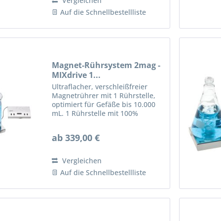
Vergleichen
Auf die Schnellbestellliste
Magnet-Rührsystem 2mag -
MIXdrive 1...
Ultraflacher, verschleißfreier
Magnetrührer mit 1 Rührstelle,
optimiert für Gefäße bis 10.000
mL. 1 Rührstelle mit 100%
verschleiß- und wartungsfreiem
2mag-Induktionsantrieb für
ab 339,00 €
kraftvolle Durchmischung von
Lösungen, 100%...
Vergleichen
Auf die Schnellbestellliste