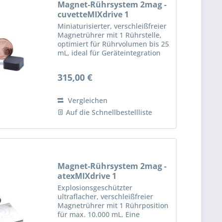
Magnet-Rührsystem 2mag -
cuvetteMIXdrive 1
Miniaturisierter, verschleißfreier
Magnetrührer mit 1 Rührstelle,
optimiert für Rührvolumen bis 25
mL, ideal für Geräteintegration
z.B. in Photometer. 1 Rührstelle
mit 100% verschleiß- und
315,00 €
wartungsfreiem 2mag-
Induktionsantrieb für...
Vergleichen
Auf die Schnellbestellliste
Magnet-Rührsystem 2mag -
atexMIXdrive 1
Explosionsgeschützter
ultraflacher, verschleißfreier
Magnetrührer mit 1 Rührposition
für max. 10.000 mL. Eine