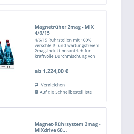
Magnetrüher 2mag - MIX
4/6/15
4/6/15 Rührstellen mit 100%
verschleiß- und wartungsfreiem
2mag-Induktionsantrieb für
kraftvolle Durchmischung von
Lösungen, Kraftreserven bis
3.000 mL Rührvolumen pro
ab 1.224,00 €
Rührstelle, breiter
Drehzahlbereich von 100 bis
2.000 rpm, 100%...
Vergleichen
Auf die Schnellbestellliste
Magnet-Rührsystem 2mag -
MIXdrive 60...