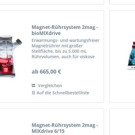
Magnet-Rührsystem 2mag -
bioMIXdrive
Erwärmungs- und wartungsfreier
Magnetrührer mit großer
Stellfläche, bis zu 5.000 mL
Rührvolumen, auch für viskose
Kulturmedien geeignet.
Wartungsfreier 2mag-
ab 665,00 €
Schrittmotor-Antrieb für extrem
langsame und 100% ruckfreie
und schonende...
Vergleichen
Auf die Schnellbestellliste
Magnet-Rührsystem 2mag -
MIXdrive 6/15