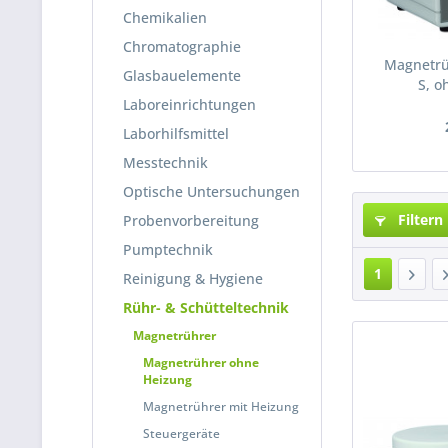
Chemikalien
Chromatographie
Magnetrü
Glasbauelemente
S, o
Laboreinrichtungen
Laborhilfsmittel
Messtechnik
Optische Untersuchungen
Filtern
Probenvorbereitung
Pumptechnik
1
Reinigung & Hygiene
Rühr- & Schütteltechnik
Magnetrührer
Magnetrührer ohne
Heizung
Magnetrührer mit Heizung
Steuergeräte