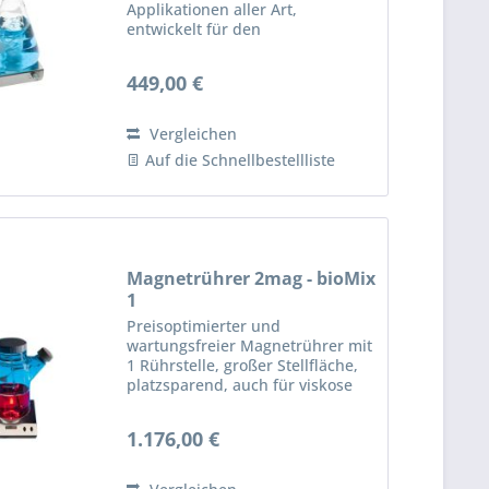
Applikationen aller Art,
entwickelt für den
anspruchsvollen Laboralltag und
kompromisslosen
449,00 €
Dauerbetrieb. Ultraflacher,
verschleißfreier Magnetrührer
mit 1 Rührstelle, bis zu 3.000...
Vergleichen
Auf die Schnellbestellliste
Magnetrührer 2mag - bioMix
1
Preisoptimierter und
wartungsfreier Magnetrührer mit
1 Rührstelle, großer Stellfläche,
platzsparend, auch für viskose
Kulturmedien geeignet.
Wartungsfreier 2mag-
1.176,00 €
Schrittmotor-Antrieb für extrem
langsame, 100% ruckfreie und
schonende...