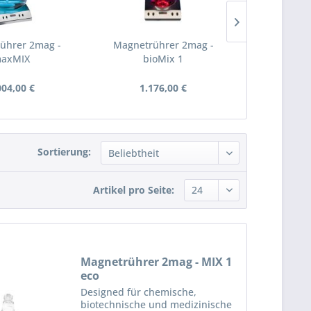
ührer 2mag -
Magnetrührer 2mag -
Magnet-Rühr
axMIX
bioMix 1
MIXdr
004,00 €
1.176,00 €
ab 3
Sortierung:
Artikel pro Seite:
Magnetrührer 2mag - MIX 1
eco
Designed für chemische,
biotechnische und medizinische