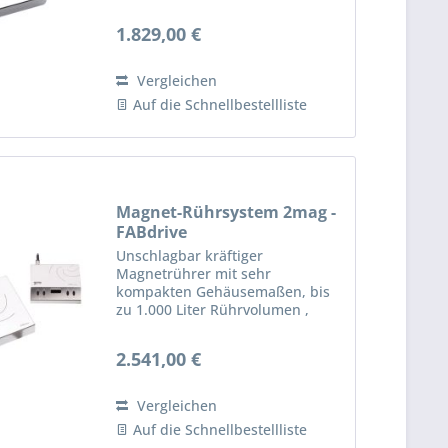
Rührstelle mit 100% verschleiß-
und wartungsfreiem 2mag-
1.829,00 €
Induktionsantrieb für kraftvolle
Durchmischung von Lösungen,
ruckfreies...
Vergleichen
Auf die Schnellbestellliste
Magnet-Rührsystem 2mag -
FABdrive
Unschlagbar kräftiger
Magnetrührer mit sehr
kompakten Gehäusemaßen, bis
zu 1.000 Liter Rührvolumen ,
auch für höchstviskose Medien
geeignet. Unschlagbar kräftige
2.541,00 €
Magnetkopplung, daher
prädestiniert für
Kraftübertragung über größere...
Vergleichen
Auf die Schnellbestellliste