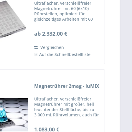
Ultraflacher, verschleißfreier
Magnetrührer mit 60 (6x10)
Rührstellen, optimiert für
gleichzeitiges Arbeiten mit 60
Reagenzgläser, ideal für
Geräteintegration. 60 Rührstellen
ab 2.332,00 €
mit 100% verschleiß- und
wartungsfreiem 2mag-
Induktionsantrieb...
Vergleichen
Auf die Schnellbestellliste
Magnetrührer 2mag - luMIX
Ultraflacher, verschleißfreier
Magnetrührer mit großer, hell
leuchtender Stellfläche, bis zu
3.000 mL Rührvolumen, auch für
viskose Medien geeignet. Licht
und Rührfunktion einzeln
1.083,00 €
zuschaltbar. Leuchten - Helle und