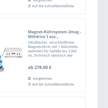
Vergleichen
Auf die Schnellbestellliste
Magnet-Rührsystem 2mag -
MIXdrive 1 eco...
Ultraflacher, verschleißfreier
Magnetrührer mit 1 Rührstelle,
optimiert für Gefäße bis 3.000
mL.Technisch identisch wie
MIXdrive 1, jedoch für maximal
3.000 ml und kompakten
ab 278,00 €
Gehäuseabmessungen. 1
Rührstelle mit 100% verschleiß-
und...
Vergleichen
Auf die Schnellbestellliste