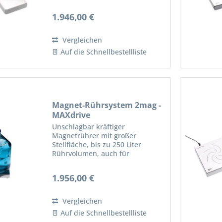
mixWATCH, bis zu 40 Liter
Rührvolumen, auch für viskose
1.946,00 €
Medien geeignet. Sehr kräftige
Magnetkopplung, daher
prädestiniert für...
Vergleichen
Auf die Schnellbestellliste
Magnet-Rührsystem 2mag -
MAXdrive
Unschlagbar kräftiger
Magnetrührer mit großer
Stellfläche, bis zu 250 Liter
Rührvolumen, auch für
hochviskose Medien geeignet.
Sehr kräftige Magnetkopplung,
1.956,00 €
daher prädestiniert für
Kraftübertagung über größere
Distanzen, für dicke...
Vergleichen
Auf die Schnellbestellliste