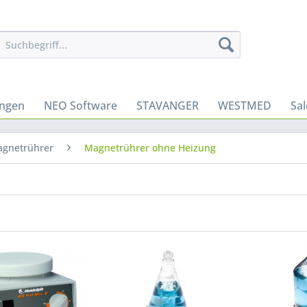
ungen
NEO Software
STAVANGER
WESTMED
Sa
gnetrührer
Magnetrührer ohne Heizung