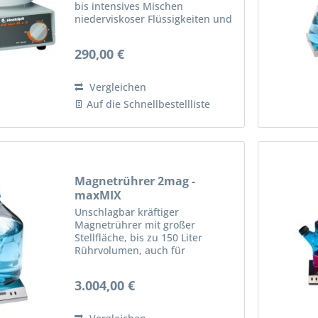
bis intensives Mischen
niederviskoser Flüssigkeiten und
können je nach Typ bei Bedarf
auch gleichzeitig rühren und
290,00 €
temperieren. Dadurch können sie
gut zum Aufschließen von...
Vergleichen
Auf die Schnellbestellliste
Magnetrührer 2mag -
maxMIX
Unschlagbar kräftiger
Magnetrührer mit großer
Stellfläche, bis zu 150 Liter
Rührvolumen, auch für
hochviskose Medien geeignet.
Sehr kräftige Magnetkopplung,
3.004,00 €
daher prädestiniert für
Kraftübertragung über größere
Distanzen, für dicke...