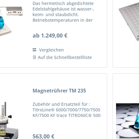
Das hermetisch abgedichtete
Edelstahlgehäuse ist wasser-,
keim- und staubdicht.
Betriebstemperaturen in der
Basisversion von bis zu 50° C, in
der HT-Version von bis zu 95 °C
ab 1.249,00 €
bei Eintauchen in Wasserbäder,
bis zu 200 °C in Öfen.
Wartungs-...
Vergleichen
Auf die Schnellbestellliste
Magnetrührer TM 235
Zubehör und Ersatzteil für :
TitroLine® 6000/7000/7750/7500
KF/7500 KF trace TITRONIC® 500
563,00 €