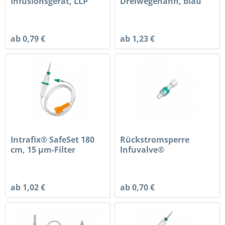
Infusionsgerät, LLP
Dreiwegehahn, blau
gemäß DIN EN ISO...
ab 0,79 €
ab 1,23 €
Intrafix® SafeSet 180
Rückstromsperre
cm, 15 µm-Filter
Infuvalve®
ab 1,02 €
ab 0,70 €