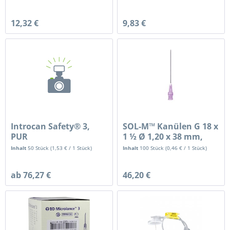
12,32 €
9,83 €
Introcan Safety® 3,
SOL-M™ Kanülen G 18 x
PUR
1 ½ Ø 1,20 x 38 mm,
mit...
Inhalt
50 Stück
(
1,53 €
/ 1 Stück)
Inhalt
100 Stück
(
0,46 €
/ 1 Stück)
ab 76,27 €
46,20 €