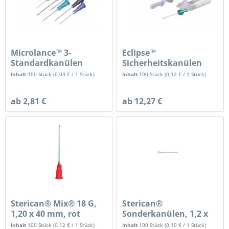
Microlance™ 3-
Eclipse™
Standardkanülen
Sicherheitskanülen
Inhalt
100 Stück
(
0,03 €
/ 1 Stück)
Inhalt
100 Stück
(
0,12 €
/ 1 Stück)
ab 2,81 €
ab 12,27 €
Sterican® Mix® 18 G,
Sterican®
1,20 x 40 mm, rot
Sonderkanülen, 1,2 x
40 mm stumpf, rosa
Inhalt
100 Stück
(
0,12 €
/ 1 Stück)
Inhalt
100 Stück
(
0,10 €
/ 1 Stück)