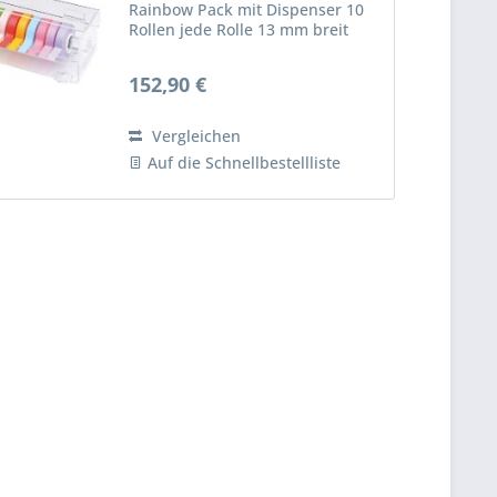
Rainbow Pack mit Dispenser 10
Rollen jede Rolle 13 mm breit
und 12,7 m lang in einem
Multitape-Dispenser Enthaltene
152,90 €
Farben: weiß, gelb, grün, orange,
rot, pink, blau, rosa, violett und
lavendel
Vergleichen
Auf die Schnellbestellliste