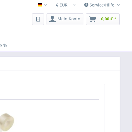
Service/Hilfe
Fleischhacker
Mein Konto
0,00 € *
le %