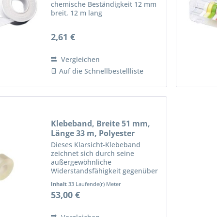
chemische Beständigkeit 12 mm
breit, 12 m lang
2,61 €
Vergleichen
Auf die Schnellbestellliste
Klebeband, Breite 51 mm,
Länge 33 m, Polyester
Dieses Klarsicht-Klebeband
zeichnet sich durch seine
außergewöhnliche
Widerstandsfähigkeit gegenüber
einer Vielzahl von
Inhalt
33 Laufende(r) Meter
Umwelteinflüssen und
53,00 €
Chemikalien aus. Es ist speziell
entwickelt, um in
anspruchsvollen Bedingungen