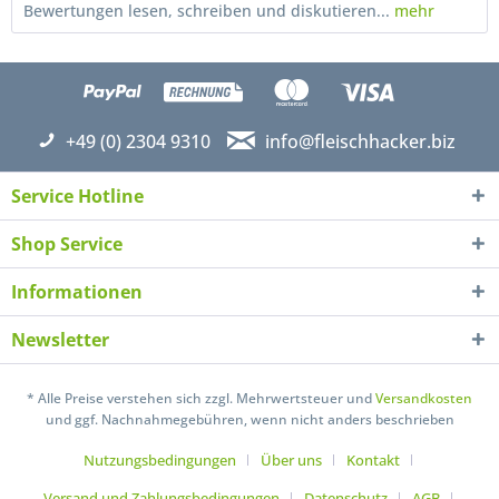
Bewertungen lesen, schreiben und diskutieren...
mehr
+49 (0) 2304 9310
info@fleischhacker.biz
Service Hotline
Shop Service
Informationen
Newsletter
Ich habe die
Datenschutzerklärung
gelesen,
verstanden und stimme zu. *
* Alle Preise verstehen sich zzgl. Mehrwertsteuer und
Versandkosten
Mit * gekennzeichnete Felder sind Pflichtfelder.
und ggf. Nachnahmegebühren, wenn nicht anders beschrieben
Senden
Nutzungsbedingungen
Über uns
Kontakt
Versand und Zahlungsbedingungen
Datenschutz
AGB