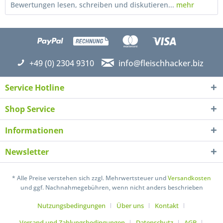
Bewertungen lesen, schreiben und diskutieren...
mehr
+49 (0) 2304 9310
info@fleischhacker.biz
Service Hotline
Shop Service
Informationen
Newsletter
Ich habe die
Datenschutzerklärung
gelesen,
verstanden und stimme zu. *
* Alle Preise verstehen sich zzgl. Mehrwertsteuer und
Versandkosten
Mit * gekennzeichnete Felder sind Pflichtfelder.
und ggf. Nachnahmegebühren, wenn nicht anders beschrieben
Senden
Nutzungsbedingungen
Über uns
Kontakt
Versand und Zahlungsbedingungen
Datenschutz
AGB