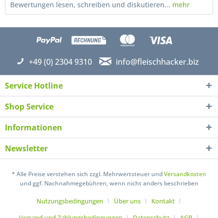
Bewertungen lesen, schreiben und diskutieren...
mehr
+49 (0) 2304 9310
info@fleischhacker.biz
Service Hotline
Shop Service
Informationen
Newsletter
Ich habe die
Datenschutzerklärung
gelesen,
verstanden und stimme zu. *
* Alle Preise verstehen sich zzgl. Mehrwertsteuer und
Versandkosten
Mit * gekennzeichnete Felder sind Pflichtfelder.
und ggf. Nachnahmegebühren, wenn nicht anders beschrieben
Senden
Nutzungsbedingungen
Über uns
Kontakt
Versand und Zahlungsbedingungen
Datenschutz
AGB