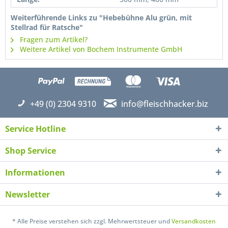
verstanden und stimme zu. *
Mit * gekennzeichnete Felder sind Pflichtfelder.
Weiterführende Links zu "Hebebühne Alu grün, mit
Stellrad für Ratsche"
Senden
Fragen zum Artikel?
Weitere Artikel von Bochem Instrumente GmbH
+49 (0) 2304 9310
info@fleischhacker.biz
Service Hotline
Shop Service
Informationen
Newsletter
* Alle Preise verstehen sich zzgl. Mehrwertsteuer und
Versandkosten