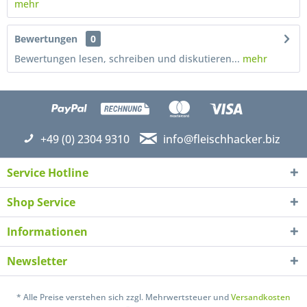
mehr
Bewertungen
0
Bewertungen lesen, schreiben und diskutieren...
mehr
+49 (0) 2304 9310
info@fleischhacker.biz
Service Hotline
Shop Service
Informationen
Newsletter
Ich habe die
Datenschutzerklärung
gelesen,
verstanden und stimme zu. *
* Alle Preise verstehen sich zzgl. Mehrwertsteuer und
Versandkosten