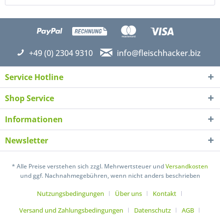
+49 (0) 2304 9310
info@fleischhacker.biz
Service Hotline
Shop Service
Informationen
Newsletter
Ich habe die
Datenschutzerklärung
gelesen,
verstanden und stimme zu. *
* Alle Preise verstehen sich zzgl. Mehrwertsteuer und
Versandkosten
und ggf. Nachnahmegebühren, wenn nicht anders beschrieben
Mit * gekennzeichnete Felder sind Pflichtfelder.
Nutzungsbedingungen
Über uns
Kontakt
Senden
Versand und Zahlungsbedingungen
Datenschutz
AGB