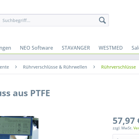
ungen
NEO Software
STAVANGER
WESTMED
Sa
ente
Rührverschlüsse & Rührwellen
Rührverschlüsse
ss aus PTFE
57,97 
zzgl. MwSt.
Ve