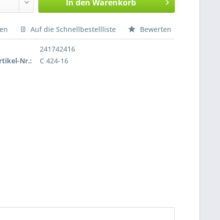
In den
Warenkorb
hen
Auf die Schnellbestellliste
Bewerten
nfragen
241742416
tikel-Nr.:
C 424-16