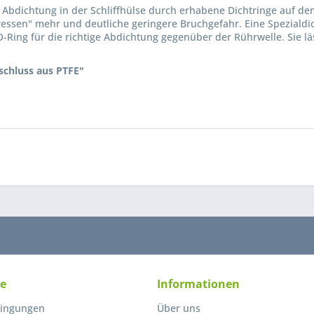
Abdichtung in der Schliffhülse durch erhabene Dichtringe auf dem 
tfressen" mehr und deutliche geringere Bruchgefahr. Eine Spezial
Ring für die richtige Abdichtung gegenüber der Rührwelle. Sie l
schluss aus PTFE"
Ich ha
und stim
Mit * gek
Senden
ce
Informationen
ingungen
Über uns