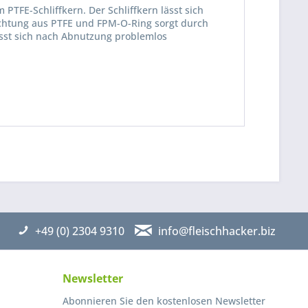
PTFE-Schliffkern. Der Schliffkern lässt sich
dichtung aus PTFE und FPM-O-Ring sorgt durch
ässt sich nach Abnutzung problemlos
be die
Datenschutzerklärung
gelesen, verstanden
me zu. *
ennzeichnete Felder sind Pflichtfelder.
+49 (0) 2304 9310
info@fleischhacker.biz
Newsletter
Abonnieren Sie den kostenlosen Newsletter