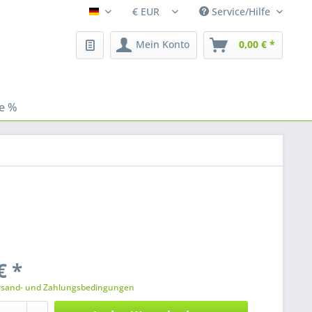
Service/Hilfe
Fleischhacker
Mein Konto
0,00 € *
le %
€ *
rsand- und Zahlungsbedingungen