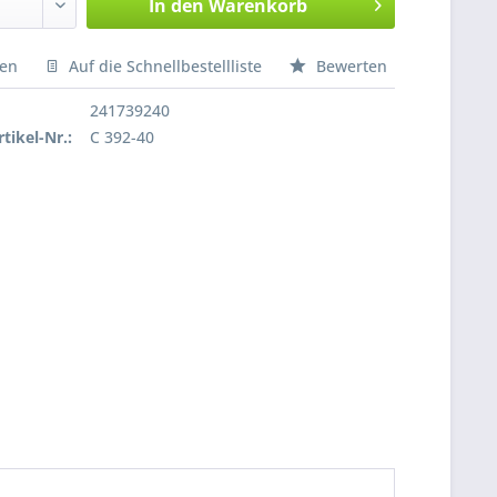
In den
Warenkorb
hen
Auf die Schnellbestellliste
Bewerten
nfragen
241739240
tikel-Nr.:
C 392-40