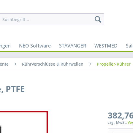
ungen
NEO Software
STAVANGER
WESTMED
Sa
ente
Rührverschlüsse & Rührwellen
Propeller-Rührer
, PTFE
382,76
zzgl. MwSt.
Ve