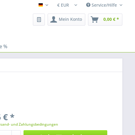
Service/Hilfe
Fleischhacker
Mein Konto
0,00 € *
le %
 € *
rsand- und Zahlungsbedingungen