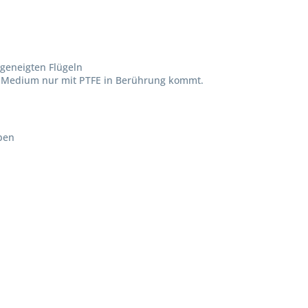
 geneigten Flügeln
as Medium nur mit PTFE in Berührung kommt.
Ich ha
ben
und stim
Mit * gek
Senden