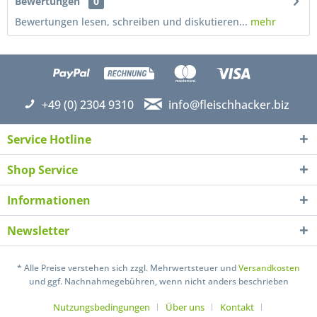
Bewertungen
0
Bewertungen lesen, schreiben und diskutieren...
mehr
+49 (0) 2304 9310
info@fleischhacker.biz
Service Hotline
Shop Service
Informationen
Newsletter
Ich habe die
Datenschutzerklärung
gelesen,
verstanden und stimme zu. *
* Alle Preise verstehen sich zzgl. Mehrwertsteuer und
Versandkosten
Mit * gekennzeichnete Felder sind Pflichtfelder.
und ggf. Nachnahmegebühren, wenn nicht anders beschrieben
Senden
Nutzungsbedingungen
Über uns
Kontakt