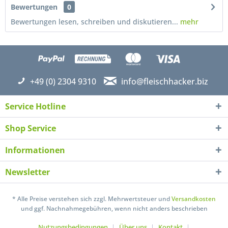
Bewertungen
0
Bewertungen lesen, schreiben und diskutieren...
mehr
+49 (0) 2304 9310
info@fleischhacker.biz
Service Hotline
Shop Service
Informationen
Newsletter
* Alle Preise verstehen sich zzgl. Mehrwertsteuer und
Versandkosten
Ich habe die
Datenschutzerklärung
gelesen,
und ggf. Nachnahmegebühren, wenn nicht anders beschrieben
verstanden und stimme zu. *
Nutzungsbedingungen
Über uns
Kontakt